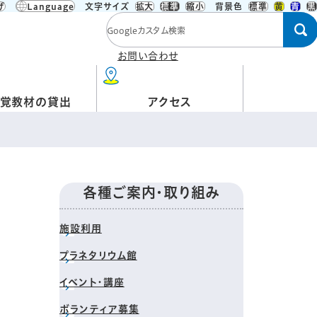
げ
Language
文字サイズ
拡大
標準
縮小
背景色
標準
黄
青
黒
検索キーワード
お問い合わせ
覚教材の貸出
アクセス
各種ご案内・取り組み
施設利用
プラネタリウム館
イベント・講座
ボランティア募集