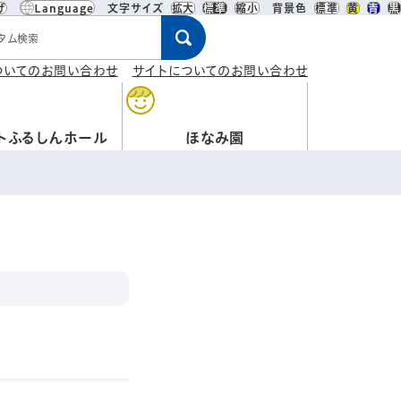
げ
Language
文字サイズ
拡大
標準
縮小
背景色
標準
黄
青
黒
ワード
ついてのお問い合わせ
サイトについてのお問い合わせ
トふるしんホール
ほなみ園