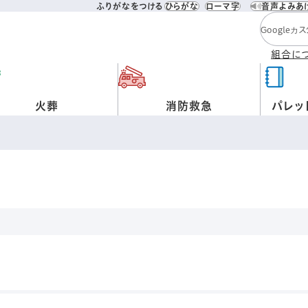
ふりがなをつける
ひらがな
ローマ字
音声よみあ
検索キー
組合に
火葬
消防救急
パレッ