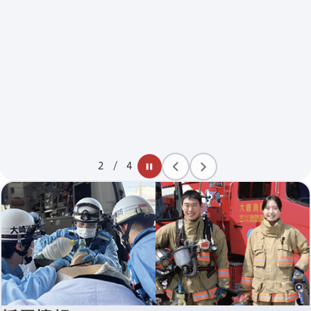
2
/
4