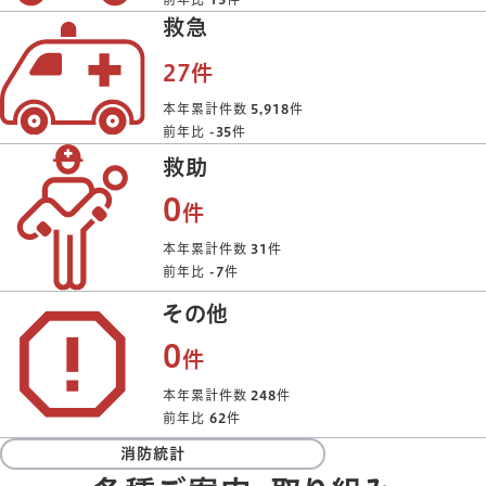
救急
27件
本年累計件数
5,918
件
前年比
-35
件
救助
0
件
本年累計件数
31
件
前年比
-7
件
その他
0
件
本年累計件数
248
件
前年比
62
件
消防統計