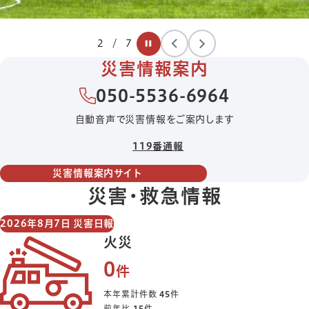
2
/
7
災害情報案内
050-5536-6964
自動音声で災害情報をご案内します
119番通報
災害情報案内サイト
災害・救急情報
2026年8月7日 災害日報
火災
0
件
本年累計件数
45
件
前年比
15
件