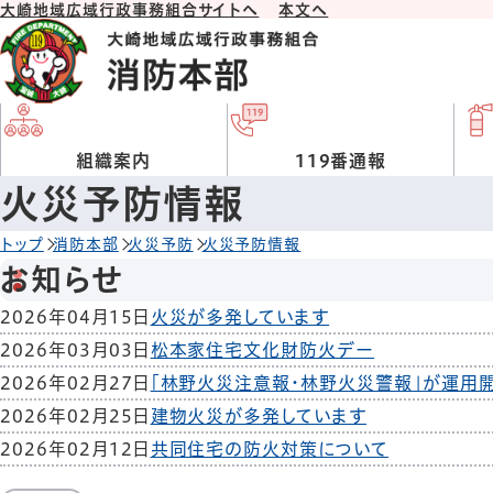
大崎地域広域行政事務組合サイトへ
本文へ
組織案内
119番通報
火災予防情報
トップ
消防本部
火災予防
火災予防情報
お知らせ
2026年04月15日
火災が多発しています
2026年03月03日
松本家住宅文化財防火デー
2026年02月27日
「林野火災注意報・林野火災警報」が運用
2026年02月25日
建物火災が多発しています
2026年02月12日
共同住宅の防火対策について