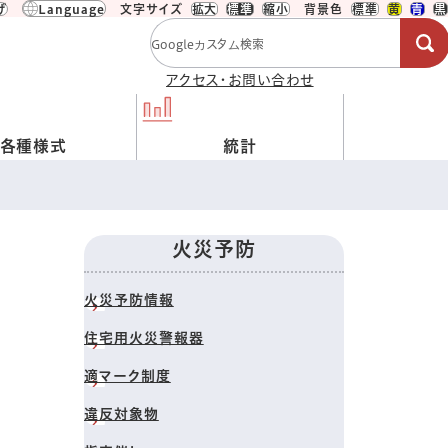
げ
Language
文字サイズ
拡大
標準
縮小
背景色
標準
黄
青
黒
検索キーワード
アクセス・お問い合わせ
各種様式
統計
火災予防
火災予防情報
住宅用火災警報器
適マーク制度
違反対象物