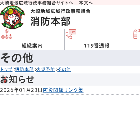
大崎地域広域行政事務組合サイトへ
本文へ
組織案内
119番通報
その他
トップ
消防本部
火災予防
その他
お知らせ
2026年01月23日
防災関係リンク集