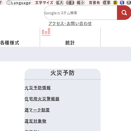
げ
Language
文字サイズ
拡大
標準
縮小
背景色
標準
黄
青
黒
検索キーワード
アクセス・お問い合わせ
各種様式
統計
火災予防
火災予防情報
住宅用火災警報器
適マーク制度
違反対象物