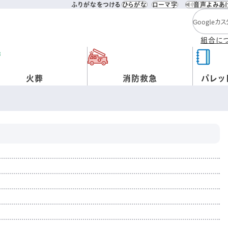
ふりがなをつける
ひらがな
ローマ字
音声よみあ
検索キー
組合に
火葬
消防救急
パレッ