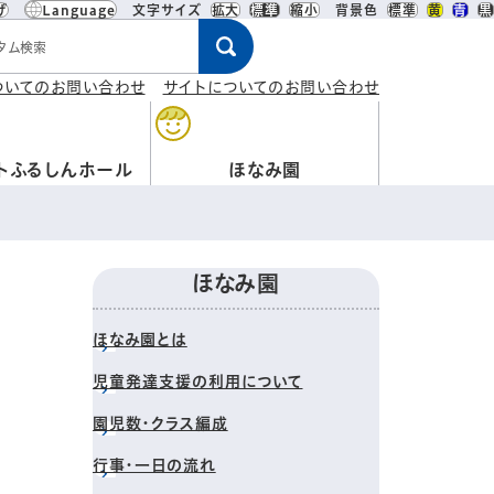
げ
Language
文字サイズ
拡大
標準
縮小
背景色
標準
黄
青
黒
ワード
ついてのお問い合わせ
サイトについてのお問い合わせ
トふるしんホール
ほなみ園
ほなみ園
ほなみ園とは
児童発達支援の利用について
園児数・クラス編成
行事・一日の流れ