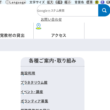
げ
Language
文字サイズ
拡大
標準
縮小
背景色
標準
黄
青
黒
検索キーワード
お問い合わせ
覚教材の貸出
アクセス
各種ご案内・取り組み
施設利用
プラネタリウム館
イベント・講座
ボランティア募集