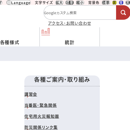
げ
Language
文字サイズ
拡大
標準
縮小
背景色
標準
黄
青
黒
検索キーワード
アクセス・お問い合わせ
各種様式
統計
各種ご案内・取り組み
講習会
当番医・緊急関係
住宅用火災報知器
防災関係リンク集