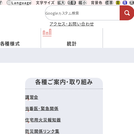
げ
Language
文字サイズ
拡大
標準
縮小
背景色
標準
黄
青
黒
検索キーワード
アクセス・お問い合わせ
各種様式
統計
各種ご案内・取り組み
講習会
当番医・緊急関係
住宅用火災報知器
防災関係リンク集