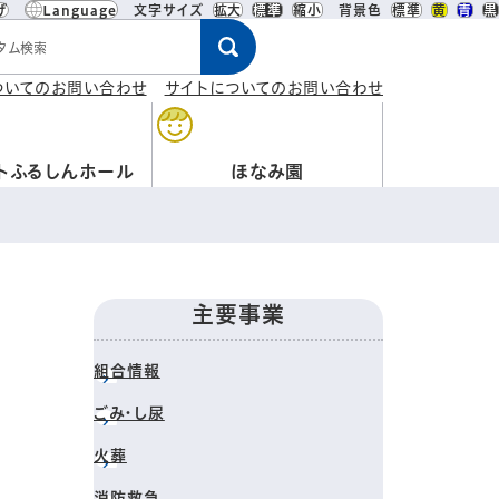
げ
Language
文字サイズ
拡大
標準
縮小
背景色
標準
黄
青
黒
ワード
ついてのお問い合わせ
サイトについてのお問い合わせ
トふるしんホール
ほなみ園
主要事業
組合情報
ごみ・し尿
火葬
消防救急