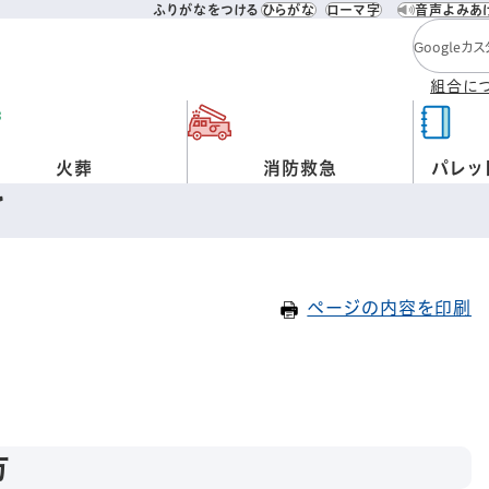
ふりがなをつける
ひらがな
ローマ字
音声よみあ
検索キー
組合に
火葬
消防救急
パレッ
て
ページの内容を印刷
方