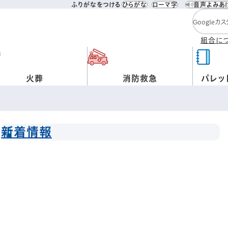
ふりがなをつける
ひらがな
ローマ字
音声よみあ
検索キー
組合に
火葬
消防救急
パレッ
新着情報