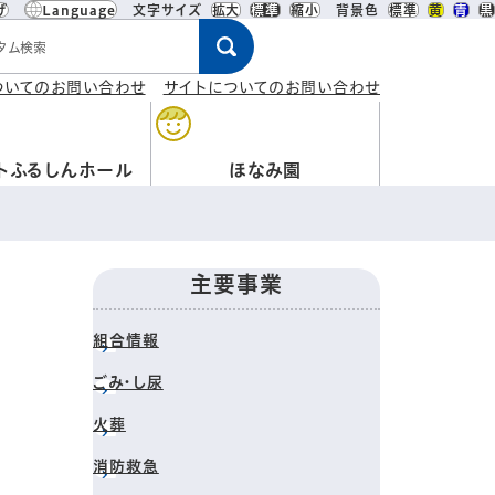
げ
Language
文字サイズ
拡大
標準
縮小
背景色
標準
黄
青
黒
ワード
ついてのお問い合わせ
サイトについてのお問い合わせ
トふるしんホール
ほなみ園
主要事業
組合情報
ごみ・し尿
火葬
消防救急