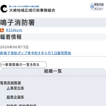
閲覧支援
メニュー
鳴子消防署
RSS
Atom
新着情報
2026年06月15日
新鳴子救助ポンプ車令和８年６月５日運用開始
>>新着情報の一覧を見る
組織一覧
事務局総務課
人事厚生係
総務企画係