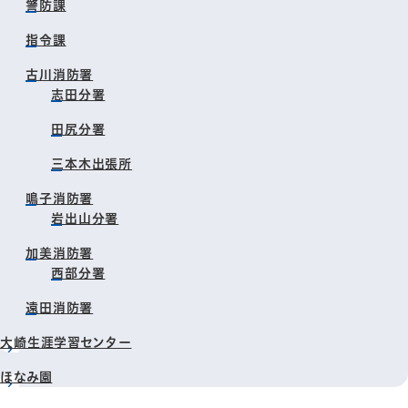
警防課
指令課
古川消防署
志田分署
田尻分署
三本木出張所
鳴子消防署
岩出山分署
加美消防署
西部分署
遠田消防署
大崎生涯学習センター
ほなみ園