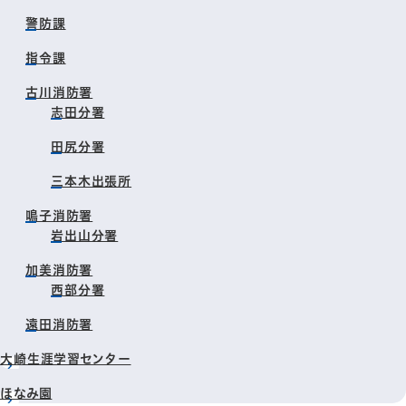
警防課
指令課
古川消防署
志田分署
田尻分署
三本木出張所
鳴子消防署
岩出山分署
加美消防署
西部分署
遠田消防署
大崎生涯学習センター
ほなみ園